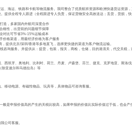
空运、海运、铁路和卡航等物流服务。我司整合了优质航班资源和欧洲快递货运资源，
捷。提供全程专人跟进（全程跟进专人负责，保证货物安全高效送达；丢货，货损，快
专线打造，多家国内外航司深度合作
的合格性，出货前的问题细节保障
业对比可节省3%-15%运输成本
一手价格渠道，用最经济价格为客户服务
作商，提供北京/深圳/香港等多地直飞，选择更快捷的渠道为客户物流运输。
专线咨询服务。并提供从：提货，包装，报关，商检，仓储，目的港清关，代交关税，
利、西班牙、奥地利、比利时、荷兰、丹麦、卢森堡、芬兰、捷克、克罗地亚、斯洛伐
（除亚速尔和马德拉岛）等
电、移动电源、有磁性物品、玩具等，具体物品可咨询客服。
(一般是申报价值高的产生的关税比较高，如果申报的价值比实际价值过于低，也会产
询我公司客服。