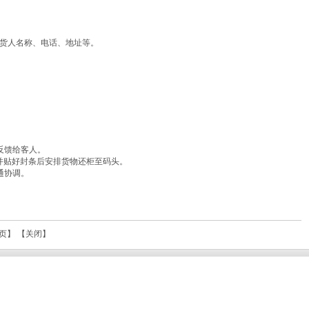
货人名称、电话、地址等。
反馈给客人。
并贴好封条后安排货物还柜至码头。
通协调。
页
】 【
关闭
】