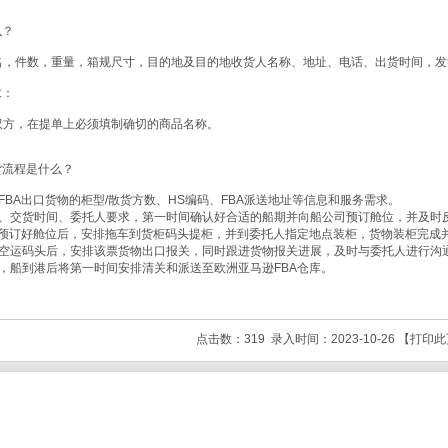
么？
名，件数，重量，箱规尺寸，目的地及目的地收货人名称、地址、电话、出货时间，发
求：
双方，在提单上必须填制确切的商品名称。
货流程是什么？
FBA出口货物的柜型/散货方数、HS编码、FBA派送地址等信息和服务需求。
况、交货时间、委托人要求，第一时间确认好合适的船期并向船公司预订舱位，并及时
A预订好舱位后，安排拖车到货柜码头提柜，并到委托人指定地点装柜，货物装柜完成
际空运码头后，安排该票货物出口报关，同时跟进货物报关进展，及时与委托人进行沟
，船到港后将第一时间安排清关和派送至欧洲亚马逊FBA仓库。
点击数：319 录入时间：2023-10-26 【
打印此