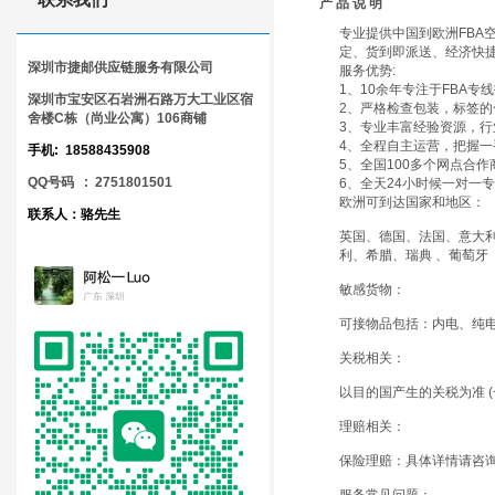
产 品 说 明
专业提供中国到欧洲FBA
定、货到即派送、经济快
深圳市捷邮供应链服务有限公司
服务优势:
1、10余年专注于FBA
深圳市宝安区石岩洲石路万大工业区宿
2、严格检查包装，标签
舍楼C栋（尚业公寓）106商铺
3、专业丰富经验资源，行
4、全程自主运营，把握
手机: 18588435908
5、全国100多个网点合
QQ号码 : 2751801501
6、全天24小时候一对一
欧洲可到达国家和地区：
联系人：骆先生
英国、德国、法国、意大
利、希腊、瑞典 、葡萄牙
敏感货物：
可接物品包括：内电、纯
关税相关：
以目的国产生的关税为准 
理赔相关：
保险理赔：具体详情请咨