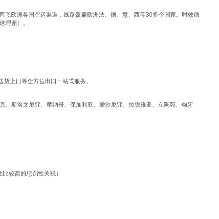
直飞欧洲各国空运渠道，线路覆盖欧洲法、德、意、西等30多个国家。时效稳
速理赔）。
送货上门等全方位出口一站式服务。
克、斯洛文尼亚、摩纳哥、保加利亚、爱沙尼亚、拉脱维亚、立陶宛、匈牙
生比较高的惩罚性关税）